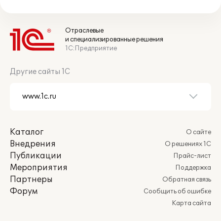
Отраслевые
и специализированные решения
1С:Предприятие
Другие сайты 1С
Каталог
О сайте
Внедрения
О решениях 1С
Публикации
Прайс-лист
Мероприятия
Поддержка
Партнеры
Обратная связь
Форум
Сообщить об ошибке
Карта сайта