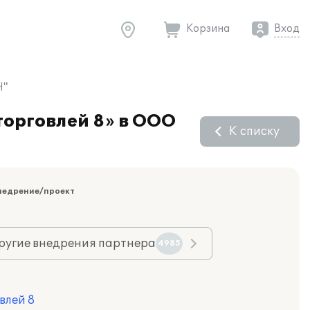
Корзина
Вход
Н"
торговлей 8» в ООО
К списку
недрение/проект
ругие внедрения партнера
4985
влей 8