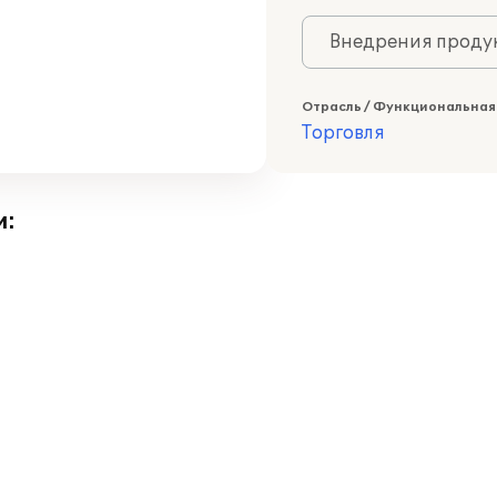
Внедрения продук
Отрасль / Функциональная
Торговля
и: