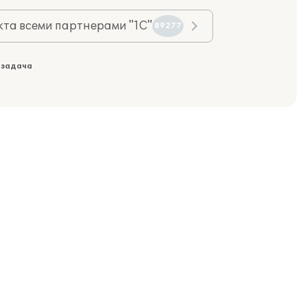
та всеми партнерами "1С"
89277
 задача