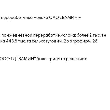
о переработчика молока ОАО «ВАМИН –
о ежедневной переработке молока: более 2 тыс. тн
а 443.8 тыс. га сельхозугодий, 26 агрофирм, 28
 ООО ТД "ВАМИН" было принято решение о