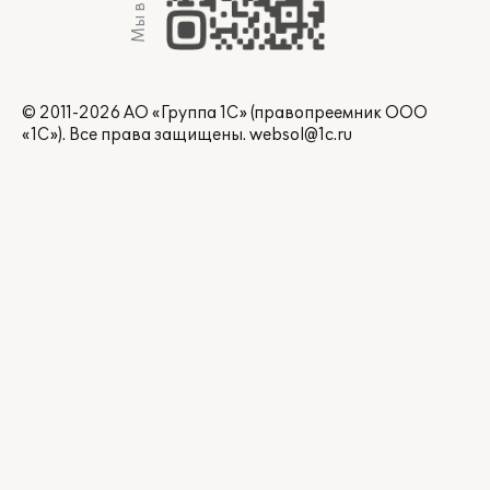
Мы в Max
© 2011-2026 АО «Группа 1С» (правопреемник ООО
«1С»). Все права защищены.
websol@1c.ru