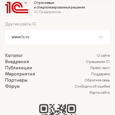
Отраслевые
и специализированные решения
1С:Предприятие
Другие сайты 1С
Каталог
О сайте
Внедрения
О решениях 1С
Публикации
Прайс-лист
Мероприятия
Поддержка
Партнеры
Обратная связь
Форум
Сообщить об ошибке
Карта сайта