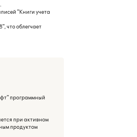
.
писей "Книги учета
", что облегчает
офт" программный
яется при активном
мным продуктом