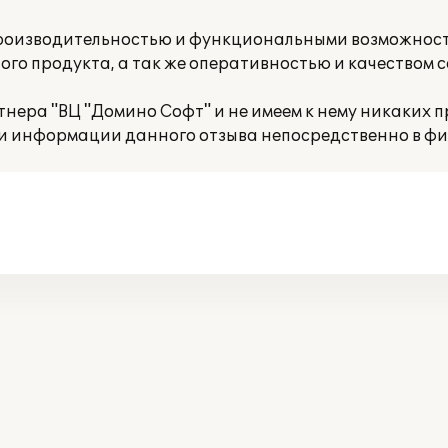
производительностью и функциональными возможнос
ого продукта, а так же оперативностью и качеством 
нера "ВЦ "Домино Софт" и не имеем к нему никаких п
и информации данного отзыва непосредственно в фир