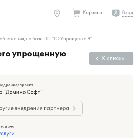
Корзина
Вход
бложения, на базе ПП "1С:Упрощенка 8"
его упрощенную
К списку
недрение/проект
р "Домино Софт"
ругие внедрения партнера
 задача
слуги