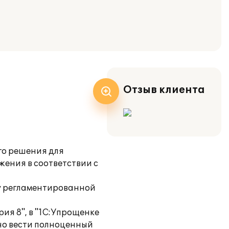
Отзыв клиента
го решения для
ения в соответствии с
ку регламентированной
ия 8", в "1С:Упрощенке
жно вести полноценный