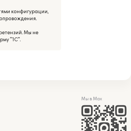
тями конфигурации,
сопровождения.
ретензий. Мы не
му "1С".
Мы в Max