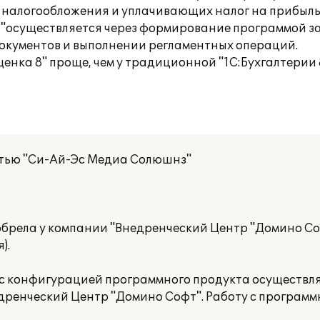
 налогообложения и уплачивающих налог на прибыль
8"осуществляется через формирование программой за
документов и выполнении регламентных операций.
ка 8" проще, чем у традиционной "1С:Бухгалтерии 8
стью "Си-Ай-Эс Медиа Солюшнз"
иобрела у компании "Внедренческий Центр "Домино С
).
 с конфигурацией программного продукта осуществл
дренческий Центр "Домино Софт". Работу с програм