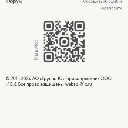
Форум
Сообщить об ошибке
Карта сайта
Мы в Max
© 2011-2026 АО «Группа 1С» (правопреемник ООО
«1С»). Все права защищены.
websol@1c.ru