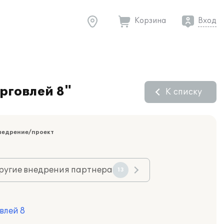
Корзина
Вход
рговлей 8"
К списку
недрение/проект
ругие внедрения партнера
13
влей 8