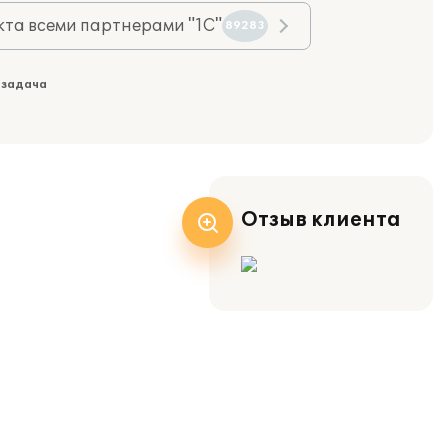
та всеми партнерами "1С"
89283
 задача
Отзыв клиента