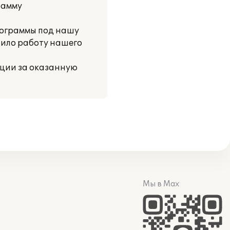
рамму
рограммы под нашу
чило работу нашего
ции за оказанную
Мы в Max