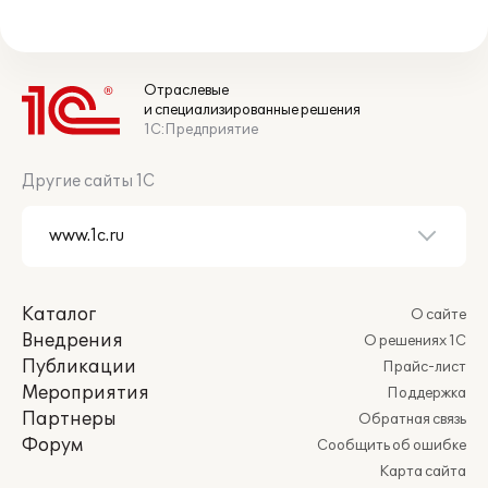
Отраслевые
и специализированные решения
1С:Предприятие
Другие сайты 1С
Каталог
О сайте
Внедрения
О решениях 1С
Публикации
Прайс-лист
Мероприятия
Поддержка
Партнеры
Обратная связь
Форум
Сообщить об ошибке
Карта сайта