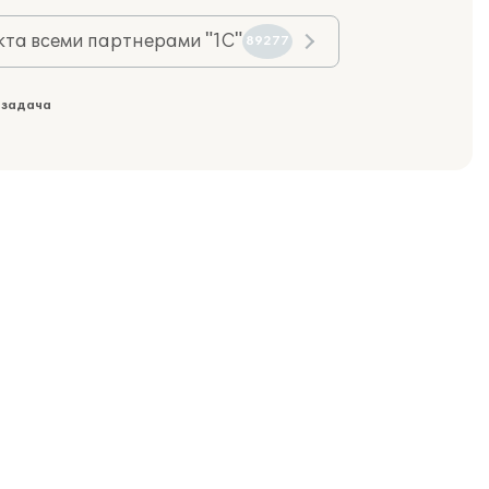
та всеми партнерами "1С"
89277
 задача