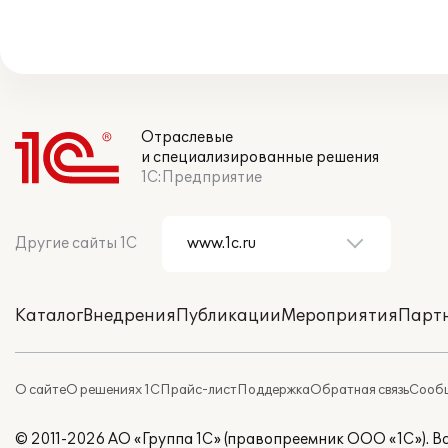
Отраслевые
и специализированные решения
1С:Предприятие
Другие сайты 1С
Каталог
Внедрения
Публикации
Мероприятия
Парт
О сайте
О решениях 1С
Прайс-лист
Поддержка
Обратная связь
Сообщ
© 2011-2026 АО «Группа 1С» (правопреемник ООО «1С»). 