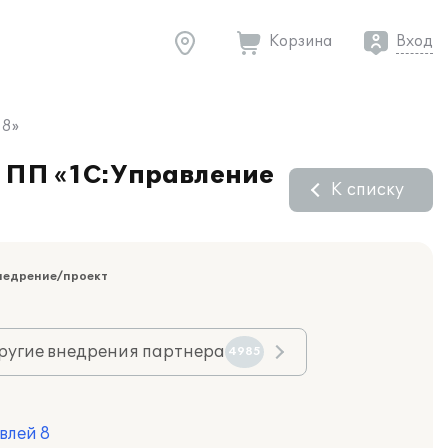
Корзина
Вход
 8»
е ПП «1С:Управление
К списку
недрение/проект
ругие внедрения партнера
4985
влей 8