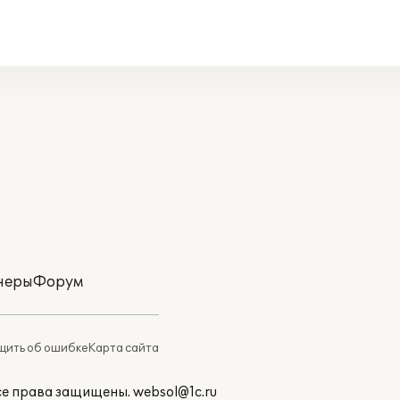
неры
Форум
ить об ошибке
Карта сайта
Все права защищены.
websol@1c.ru