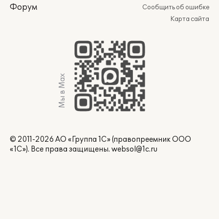
Форум
Сообщить об ошибке
Карта сайта
Мы в Max
© 2011-2026 АО «Группа 1С» (правопреемник ООО
«1С»). Все права защищены.
websol@1c.ru