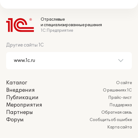
Отраслевые
и специализированные решения
1С:Предприятие
Другие сайты 1С
Каталог
О сайте
Внедрения
О решениях 1С
Публикации
Прайс-лист
Мероприятия
Поддержка
Партнеры
Обратная связь
Форум
Сообщить об ошибке
Карта сайта