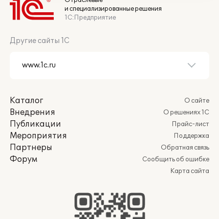
Отраслевые
и специализированные решения
1С:Предприятие
Другие сайты 1С
Каталог
О сайте
Внедрения
О решениях 1С
Публикации
Прайс-лист
Мероприятия
Поддержка
Партнеры
Обратная связь
Форум
Сообщить об ошибке
Карта сайта