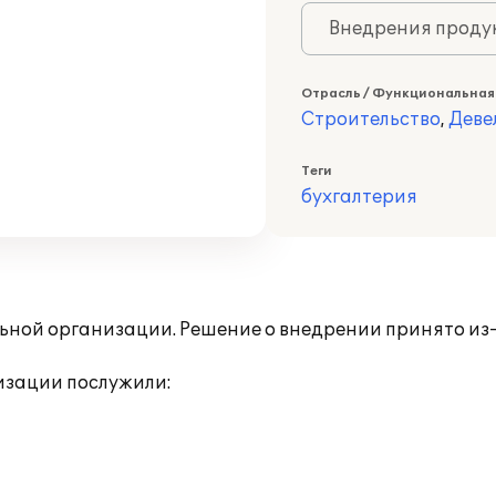
Внедрения продук
Отрасль / Функциональная
Строительство
,
Деве
Теги
бухгалтерия
ьной организации. Решение о внедрении принято из
изации послужили: