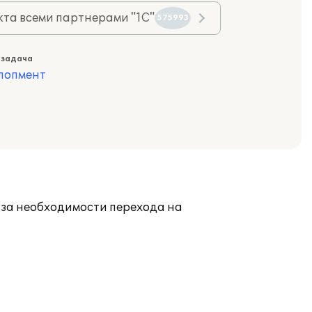
та всеми партнерами "1С"
575993
 задача
лопмент
-за необходимости перехода на