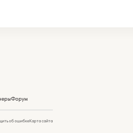
неры
Форум
ить об ошибке
Карта сайта