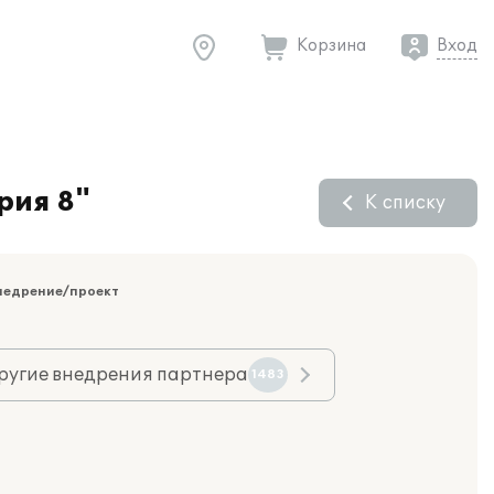
Корзина
Вход
рия 8"
К списку
недрение/проект
ругие внедрения партнера
1483