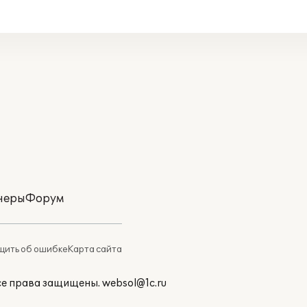
неры
Форум
ить об ошибке
Карта сайта
Все права защищены.
websol@1c.ru