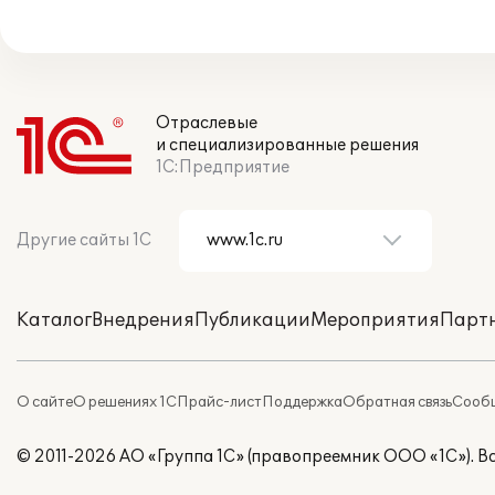
Отраслевые
и специализированные решения
1С:Предприятие
Другие сайты 1С
Каталог
Внедрения
Публикации
Мероприятия
Парт
О сайте
О решениях 1С
Прайс-лист
Поддержка
Обратная связь
Сообщ
© 2011-2026 АО «Группа 1С» (правопреемник ООО «1С»). 