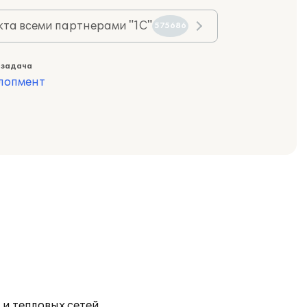
та всеми партнерами "1С"
575686
 задача
лопмент
 тепловых сетей.