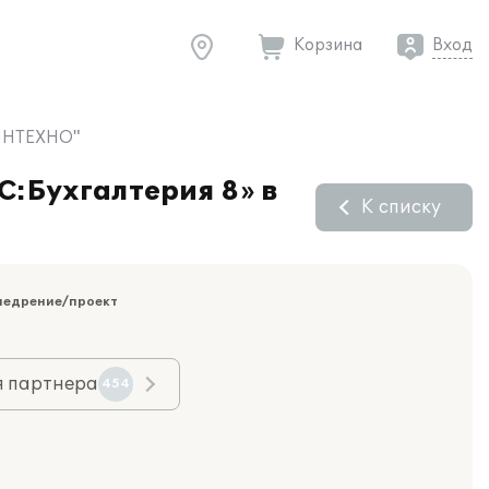
Корзина
Вход
 "ИНТЕХНО"
С:Бухгалтерия 8» в
К списку
недрение/проект
я партнера
454