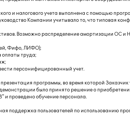
го и налогового учета выполнена с помощью програм
уководство Компании учитывало то, что типовая кон
активов. Возможно распределение амортизации ОС и 
ней, Фифо, ЛИФО);
 оплаты труда;
аж;
вести персонифицированный учет.
резентация программы, во время которой Заказчик 
е демонстрации было принято решение о приобретен
8" и проведено обучение персонала.
ная поддержка пользователей по использованию про