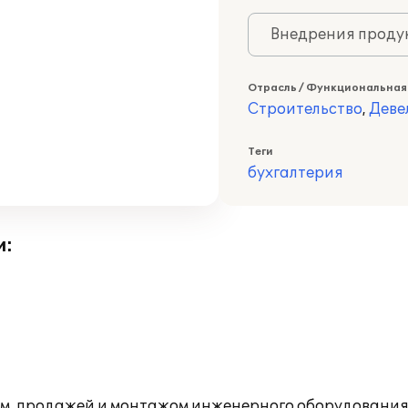
Внедрения продук
Отрасль / Функциональная
Строительство
,
Деве
Теги
бухгалтерия
и:
, продажей и монтажом инженерного оборудования и