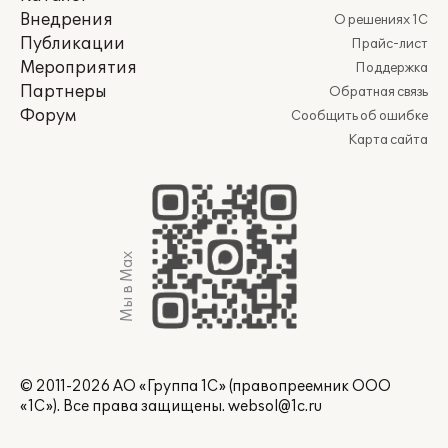
Внедрения
О решениях 1С
Публикации
Прайс-лист
Мероприятия
Поддержка
Партнеры
Обратная связь
Форум
Сообщить об ошибке
Карта сайта
Мы в Max
© 2011-2026 АО «Группа 1С» (правопреемник ООО
«1С»). Все права защищены.
websol@1c.ru