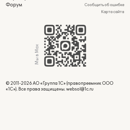
Форум
Сообщить об ошибке
Карта сайта
Мы в Max
© 2011-2026 АО «Группа 1С» (правопреемник ООО
«1С»). Все права защищены.
websol@1c.ru