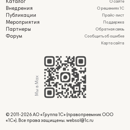
Каталог
О сайте
Внедрения
О решениях 1С
Публикации
Прайс-лист
Мероприятия
Поддержка
Партнеры
Обратная связь
Форум
Сообщить об ошибке
Карта сайта
Мы в Max
© 2011-2026 АО «Группа 1С» (правопреемник ООО
«1С»). Все права защищены.
websol@1c.ru