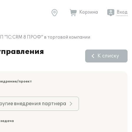
Корзина
Вход
ПП "1С:CRM 8 ПРОФ" в торговой компании
управления
К списку
недрение/проект
ругие внедрения партнера
 задача