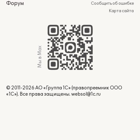
Форум
Сообщить об ошибке
Карта сайта
Мы в Max
© 2011-2026 АО «Группа 1С» (правопреемник ООО
«1С»). Все права защищены.
websol@1c.ru