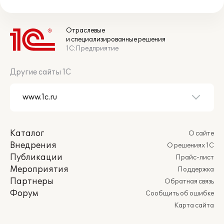
Отраслевые
и специализированные решения
1С:Предприятие
Другие сайты 1С
Каталог
О сайте
Внедрения
О решениях 1С
Публикации
Прайс-лист
Мероприятия
Поддержка
Партнеры
Обратная связь
Форум
Сообщить об ошибке
Карта сайта