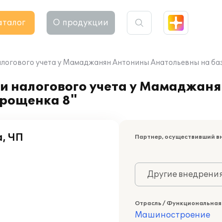
аталог
О продукции
алогового учета у Мамаджанян Антонины Анатольевны на ба
 и налогового учета у Мамаджан
прощенка 8"
, ЧП
Партнер, осуществивший в
Другие внедрени
Отрасль / Функциональная
Машиностроение