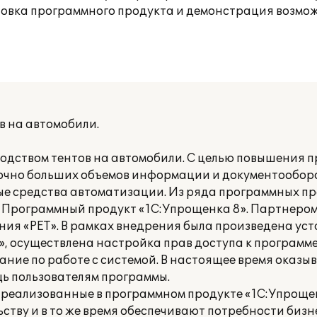
новка программного продукта и демонстрация возмо
в на автомобили.
дством тентов на автомобили. С целью повышения 
очно больших объемов информации и документообор
е средства автоматизации. Из ряда программных пр
 Программный продукт «1С:Упрощенка 8». Партнеро
ия «РЕТ». В рамках внедрения была произведена ус
, осуществлена настройка прав доступа к программ
ние по работе с системой. В настоящее время оказы
ь пользователям программы.
 реализованные в программном продукте «1С:Упроще
тву и в то же время обеспечивают потребности бизн