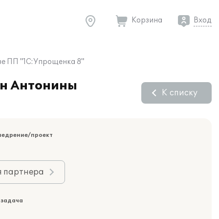
Корзина
Вход
зе ПП "1С:Упрощенка 8"
ян Антонины
К списку
недрение/проект
я партнера
 задача