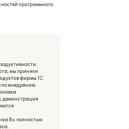
жностей программного
продуктивности
ота, мы приняли
одуктов фирмы 1С
м по внедрению
тановка
е, демонстрация
вается
нка 8», полностью
еса.