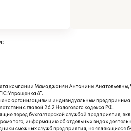
и:
учета компании Мамаджанян Антонины Анатольевны, 
"1С:Упрощенка 8".
чено организациям и индивидуальным предпринимат
етствии с главой 26.2 Налогового кодекса РФ.
оящие перед бухгалтерской службой предприятия, вк
 Кроме того, информацию об отдельных видах деятельн
удники смежных служб предприятия, не являющиеся б