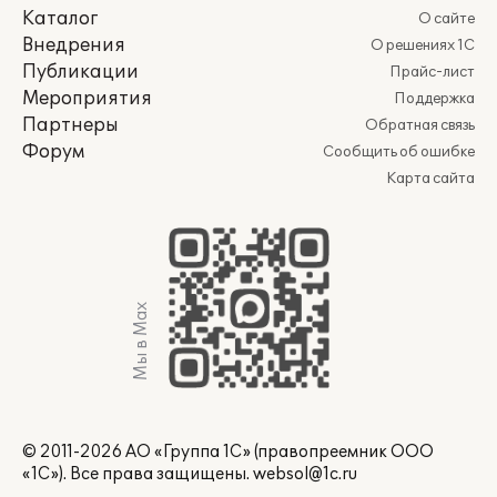
Каталог
О сайте
Внедрения
О решениях 1С
Публикации
Прайс-лист
Мероприятия
Поддержка
Партнеры
Обратная связь
Форум
Сообщить об ошибке
Карта сайта
Мы в Max
© 2011-2026 АО «Группа 1С» (правопреемник ООО
«1С»). Все права защищены.
websol@1c.ru