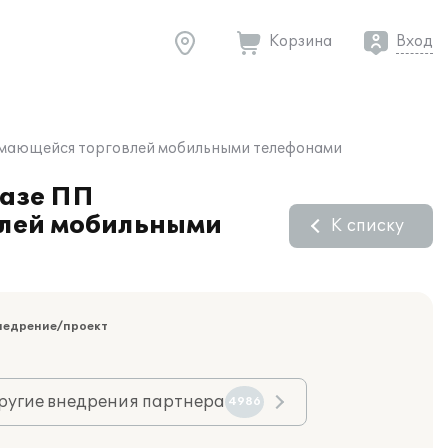
Корзина
Вход
анимающейся торговлей мобильными телефонами
базе ПП
влей мобильными
К списку
недрение/проект
ругие внедрения партнера
4986