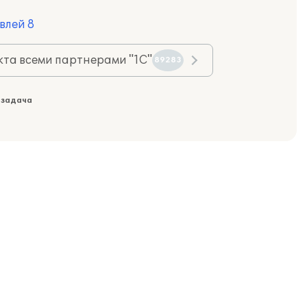
влей 8
та всеми партнерами "1С"
89283
 задача