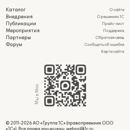
Каталог
О сайте
Внедрения
О решениях 1С
Публикации
Прайс-лист
Мероприятия
Поддержка
Партнеры
Обратная связь
Форум
Сообщить об ошибке
Карта сайта
Мы в Max
© 2011-2026 АО «Группа 1С» (правопреемник ООО
«1С»). Все права защищены.
websol@1c.ru