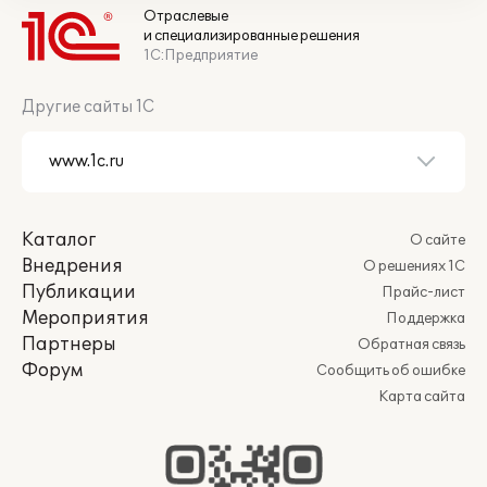
Отраслевые
и специализированные решения
1С:Предприятие
Другие сайты 1С
Каталог
О сайте
Внедрения
О решениях 1С
Публикации
Прайс-лист
Мероприятия
Поддержка
Партнеры
Обратная связь
Форум
Сообщить об ошибке
Карта сайта