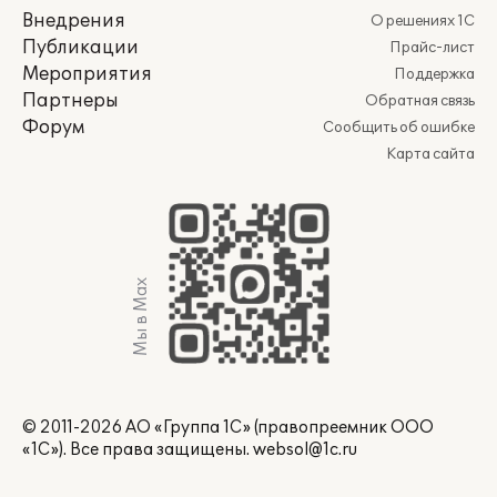
Внедрения
О решениях 1С
Публикации
Прайс-лист
Мероприятия
Поддержка
Партнеры
Обратная связь
Форум
Сообщить об ошибке
Карта сайта
Мы в Max
© 2011-2026 АО «Группа 1С» (правопреемник ООО
«1С»). Все права защищены.
websol@1c.ru