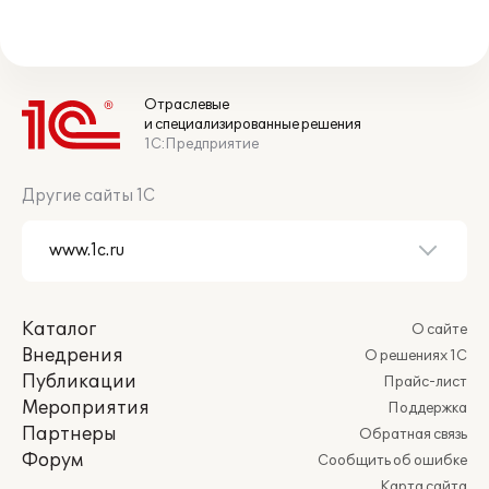
Отраслевые
и специализированные решения
1С:Предприятие
Другие сайты 1С
Каталог
О сайте
Внедрения
О решениях 1С
Публикации
Прайс-лист
Мероприятия
Поддержка
Партнеры
Обратная связь
Форум
Сообщить об ошибке
Карта сайта