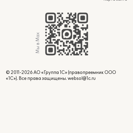
Мы в Max
© 2011-2026 АО «Группа 1С» (правопреемник ООО
«1С»). Все права защищены.
websol@1c.ru