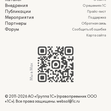
Внедрения
О решениях 1С
Публикации
Прайс-лист
Мероприятия
Поддержка
Партнеры
Обратная связь
Форум
Сообщить об ошибке
Карта сайта
Мы в Max
© 2011-2026 АО «Группа 1С» (правопреемник ООО
«1С»). Все права защищены.
websol@1c.ru