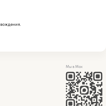
овождения.
Мы в Max