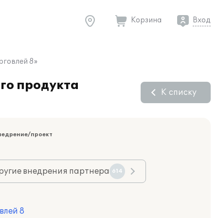
Корзина
Вход
рговлей 8»
го продукта
К списку
недрение/проект
ругие внедрения партнера
614
влей 8