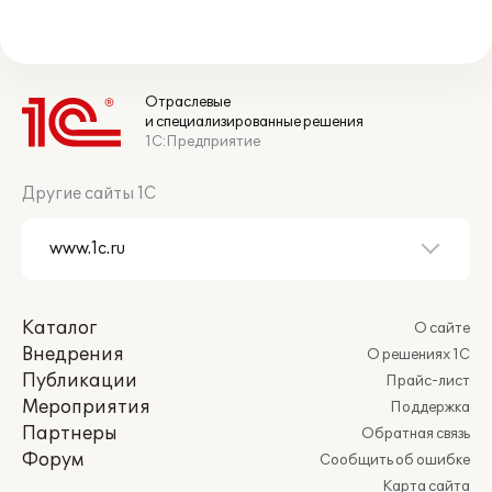
Отраслевые
и специализированные решения
1С:Предприятие
Другие сайты 1С
Каталог
О сайте
Внедрения
О решениях 1С
Публикации
Прайс-лист
Мероприятия
Поддержка
Партнеры
Обратная связь
Форум
Сообщить об ошибке
Карта сайта