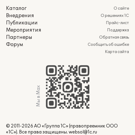
Каталог
О сайте
Внедрения
О решениях 1С
Публикации
Прайс-лист
Мероприятия
Поддержка
Партнеры
Обратная связь
Форум
Сообщить об ошибке
Карта сайта
Мы в Max
© 2011-2026 АО «Группа 1С» (правопреемник ООО
«1С»). Все права защищены.
websol@1c.ru