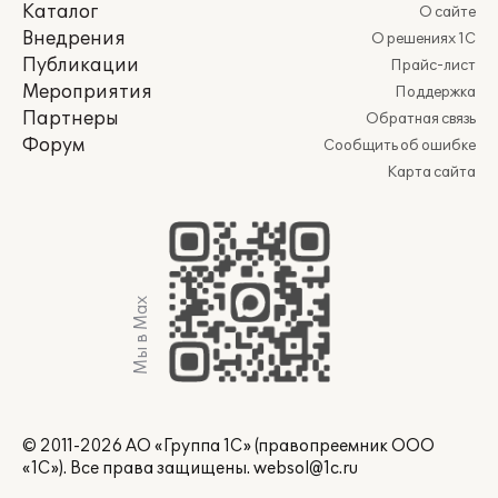
Каталог
О сайте
Внедрения
О решениях 1С
Публикации
Прайс-лист
Мероприятия
Поддержка
Партнеры
Обратная связь
Форум
Сообщить об ошибке
Карта сайта
Мы в Max
© 2011-2026 АО «Группа 1С» (правопреемник ООО
«1С»). Все права защищены.
websol@1c.ru