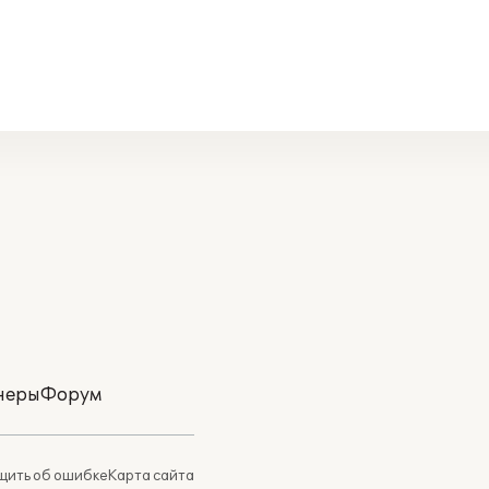
неры
Форум
ить об ошибке
Карта сайта