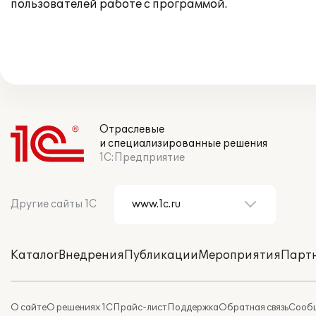
пользователей работе с программой.
Отраслевые
и специализированные решения
1С:Предприятие
Другие сайты 1С
Каталог
Внедрения
Публикации
Мероприятия
Парт
О сайте
О решениях 1С
Прайс-лист
Поддержка
Обратная связь
Сообщ