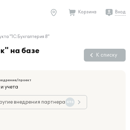
Корзина
Вход
кта "1С:Бухгалтерия 8"
к" на базе
К списку
недрение/проект
и учета
ругие внедрения партнера
496