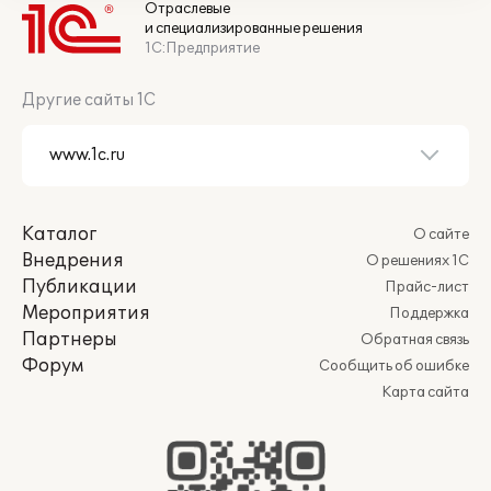
Отраслевые
и специализированные решения
1С:Предприятие
Другие сайты 1С
Каталог
О сайте
Внедрения
О решениях 1С
Публикации
Прайс-лист
Мероприятия
Поддержка
Партнеры
Обратная связь
Форум
Сообщить об ошибке
Карта сайта