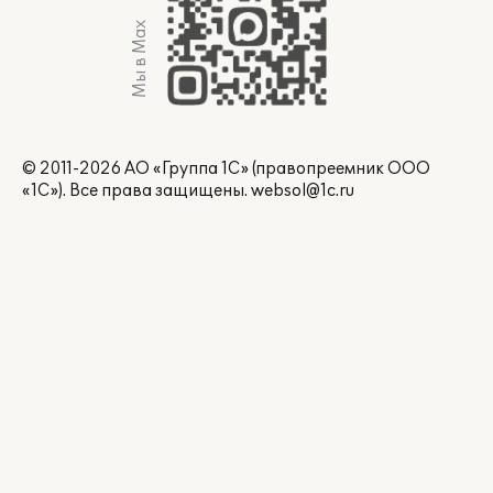
Мы в Max
© 2011-2026 АО «Группа 1С» (правопреемник ООО
«1С»). Все права защищены.
websol@1c.ru