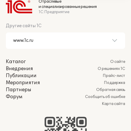
Отраслевые
и специализированные решения
1С:Предприятие
Другие сайты 1С
Каталог
О сайте
Внедрения
О решениях 1С
Публикации
Прайс-лист
Мероприятия
Поддержка
Партнеры
Обратная связь
Форум
Сообщить об ошибке
Карта сайта