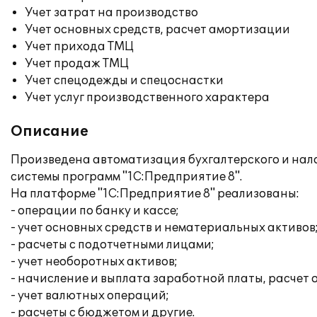
Учет затрат на производство
Учет основных средств, расчет амортизации
Учет прихода ТМЦ
Учет продаж ТМЦ
Учет спецодежды и спецоснастки
Учет услуг производственного характера
Описание
Произведена автоматизация бухгалтерского и нало
системы программ "1С:Предприятие 8".
На платформе "1С:Предприятие 8" реализованы:
- операции по банку и кассе;
- учет основных средств и нематериальных активов
- расчеты с подотчетными лицами;
- учет необоротных активов;
- начисление и выплата заработной платы, расчет 
- учет валютных операций;
- расчеты с бюджетом и другие.