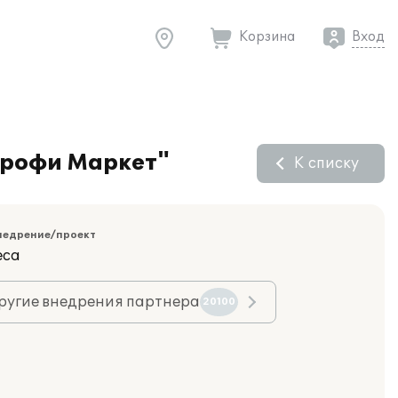
Корзина
Вход
Профи Маркет"
К списку
недрение/проект
еса
ругие внедрения партнера
20100