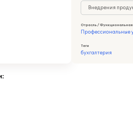
Внедрения продук
Отрасль / Функциональная
Профессиональные у
Теги
бухгалтерия
и: