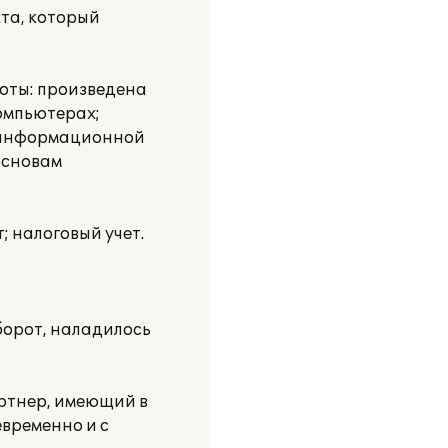
та, который
оты: произведена
компьютерах;
к информационной
основам
; налоговый учет.
борот, наладилось
ртнер, имеющий в
временно и с