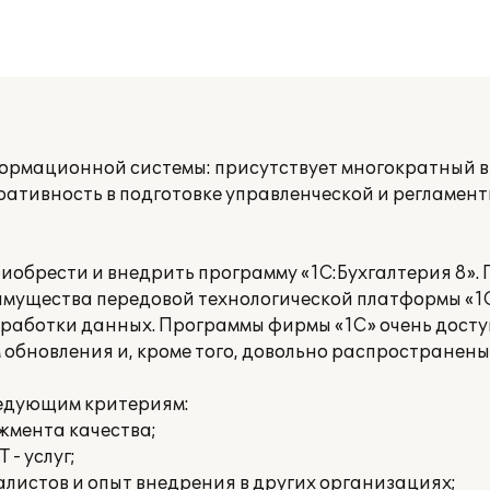
рмационной системы: присутствует многократный в
еративность в подготовке управленческой и регламе
риобрести и внедрить программу «1С:Бухгалтерия 8».
имущества передовой технологической платформы «1С
бработки данных. Программы фирмы «1С» очень досту
обновления и, кроме того, довольно распространены
ледующим критериям:
жмента качества;
 - услуг;
листов и опыт внедрения в других организациях;