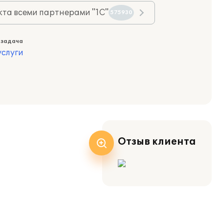
та всеми партнерами "1С"
575930
 задача
слуги
Отзыв клиента