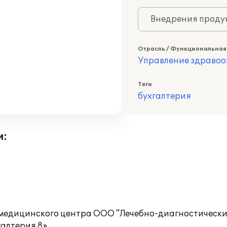
Внедрения продук
Отрасль / Функциональная
Управление здраво
Теги
бухгалтерия
и:
медицинского центра ООО "Лечебно-диагностический
алтерия 8».