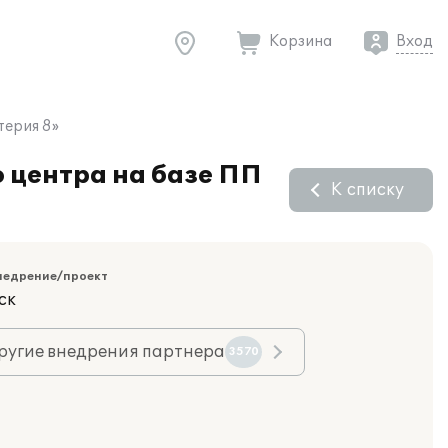
Корзина
Вход
терия 8»
 центра на базе ПП
К списку
недрение/проект
ск
ругие внедрения партнера
3570