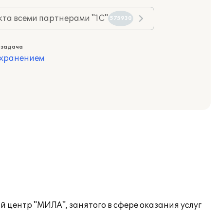
та всеми партнерами "1С"
575930
 задача
охранением
 центр "МИЛА", занятого в сфере оказания услуг