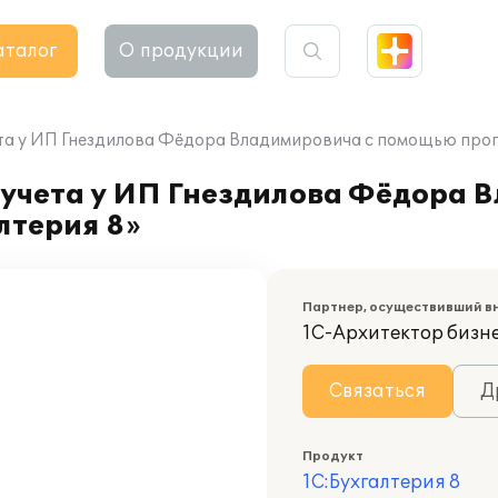
аталог
О продукции
та у ИП Гнездилова Фёдора Владимировича с помощью прог
 учета у ИП Гнездилова Фёдора 
лтерия 8»
Партнер, осуществивший в
1С-Архитектор бизн
Связаться
Д
Продукт
1С:Бухгалтерия 8