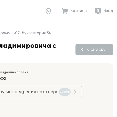
Корзина
Вход
раммы «1С:Бухгалтерия 8»
Владимировича с
К списку
недрение/проект
еса
ругие внедрения партнера
20098