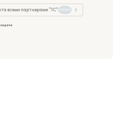
та всеми партнерами "1С"
575825
 задача