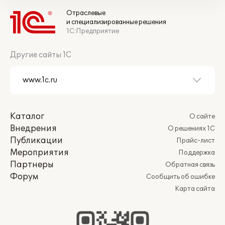
Отраслевые
и специализированные решения
1С:Предприятие
Другие сайты 1С
Каталог
О сайте
Внедрения
О решениях 1С
Публикации
Прайс-лист
Мероприятия
Поддержка
Партнеры
Обратная связь
Форум
Сообщить об ошибке
Карта сайта