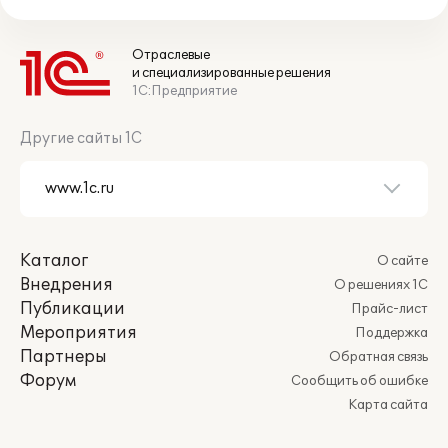
Отраслевые
и специализированные решения
1С:Предприятие
Другие сайты 1С
Каталог
О сайте
Внедрения
О решениях 1С
Публикации
Прайс-лист
Мероприятия
Поддержка
Партнеры
Обратная связь
Форум
Сообщить об ошибке
Карта сайта