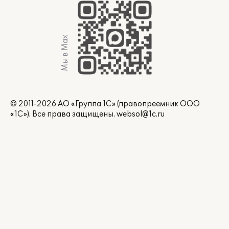
Мы в Max
© 2011-2026 АО «Группа 1С» (правопреемник ООО
«1С»). Все права защищены.
websol@1c.ru