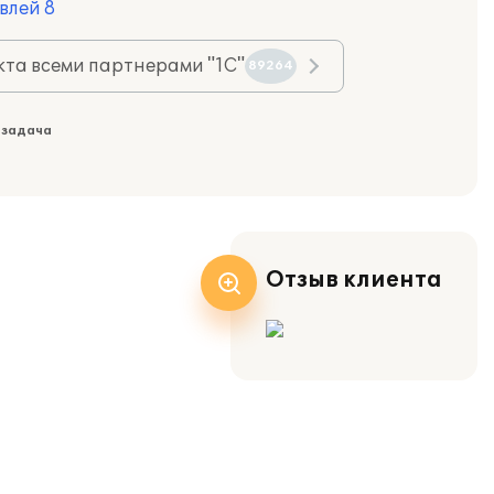
влей 8
та всеми партнерами "1С"
89264
 задача
Отзыв клиента