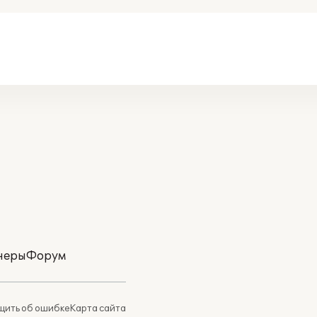
неры
Форум
ить об ошибке
Карта сайта