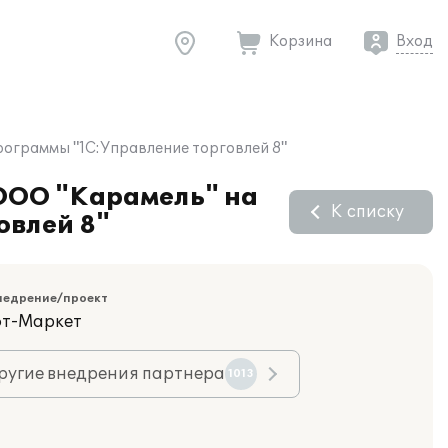
Корзина
Вход
рограммы "1С:Управление торговлей 8"
 ООО "Карамель" на
К списку
овлей 8"
недрение/проект
фт-Маркет
ругие внедрения партнера
1013