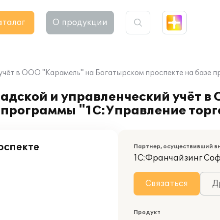
аталог
О продукции
учёт в ООО "Карамель" на Богатырском проспекте на базе п
адской и управленческий учёт в
 программы "1С:Управление торг
оспекте
Партнер, осуществивший в
1С:Франчайзинг Со
Связаться
Д
Продукт