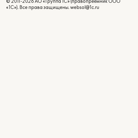
© 2011-2026 АО «Группа 1С» (правопреемник ООО
«1С»). Все права защищены.
websol@1c.ru