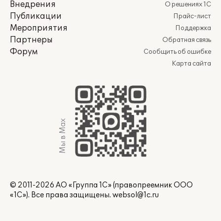
Внедрения
О решениях 1С
Публикации
Прайс-лист
Мероприятия
Поддержка
Партнеры
Обратная связь
Форум
Сообщить об ошибке
Карта сайта
Мы в Max
© 2011-2026 АО «Группа 1С» (правопреемник ООО
«1С»). Все права защищены.
websol@1c.ru