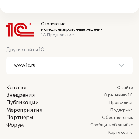
Отраслевые
и специализированные решения
1С:Предприятие
Другие сайты 1С
Каталог
О сайте
Внедрения
О решениях 1С
Публикации
Прайс-лист
Мероприятия
Поддержка
Партнеры
Обратная связь
Форум
Сообщить об ошибке
Карта сайта