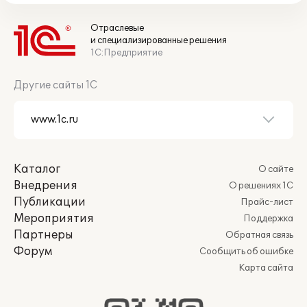
Отраслевые
и специализированные решения
1С:Предприятие
Другие сайты 1С
Каталог
О сайте
Внедрения
О решениях 1С
Публикации
Прайс-лист
Мероприятия
Поддержка
Партнеры
Обратная связь
Форум
Сообщить об ошибке
Карта сайта