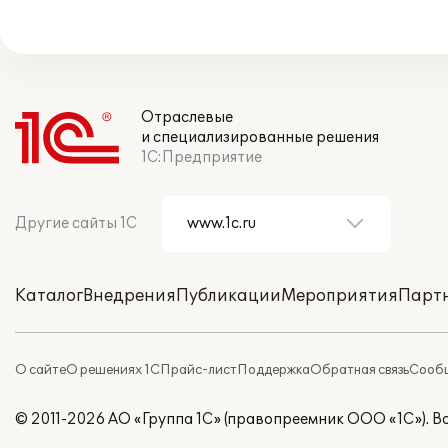
Отраслевые
и специализированные решения
1С:Предприятие
Другие сайты 1С
Каталог
Внедрения
Публикации
Мероприятия
Парт
О сайте
О решениях 1С
Прайс-лист
Поддержка
Обратная связь
Сообщ
© 2011-2026 АО «Группа 1С» (правопреемник ООО «1С»). 