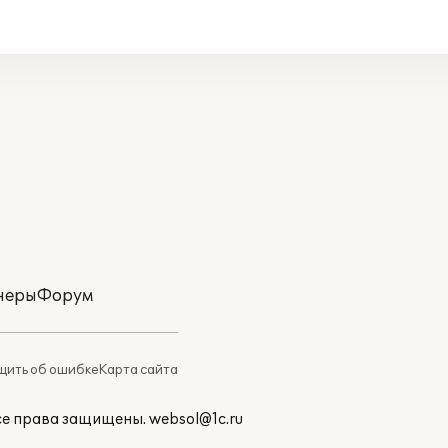
неры
Форум
ить об ошибке
Карта сайта
Все права защищены.
websol@1c.ru