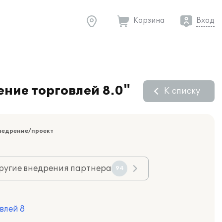
Корзина
Вход
ние торговлей 8.0"
К списку
недрение/проект
ругие внедрения партнера
94
влей 8