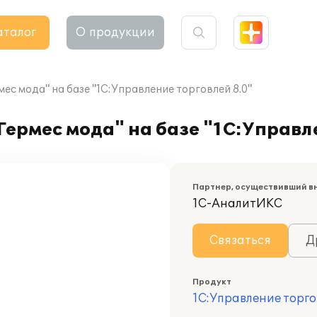
аталог
О продукции
с мода" на базе "1С:Управление торговлей 8.0"
ермес мода" на базе "1С:Управле
Партнер, осуществивший в
1С-АналитИКС
Связаться
Д
Продукт
1С:Управление торго