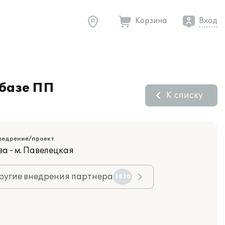
Корзина
Вход
 базе ПП
К списку
недрение/проект
а - м. Павелецкая
ругие внедрения партнера
3830