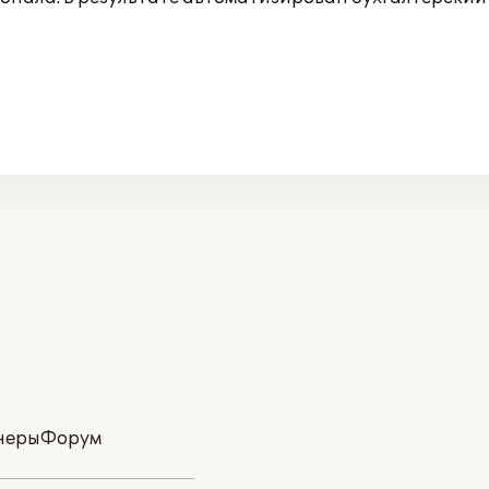
неры
Форум