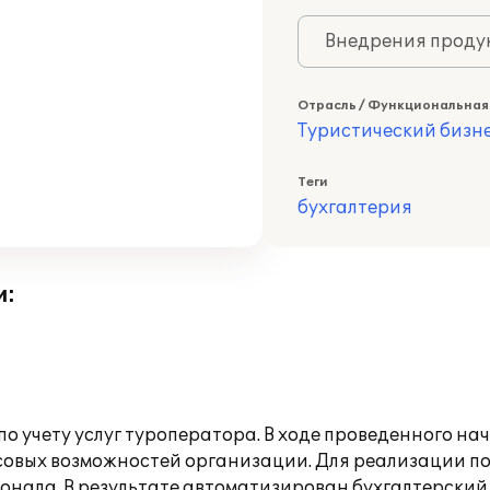
Внедрения продук
Отрасль / Функциональная
Туристический бизн
Теги
бухгалтерия
и:
о учету услуг туроператора. В ходе проведенного н
совых возможностей организации. Для реализации п
рсонала. В результате автоматизирован бухгалтерски