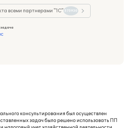
та всеми партнерами "1С"
575930
 задача
ес
ачального консультирования был осуществлен
оставленных задач было решено использовать ПП
й и налоговый учет хозяйственной деятельности