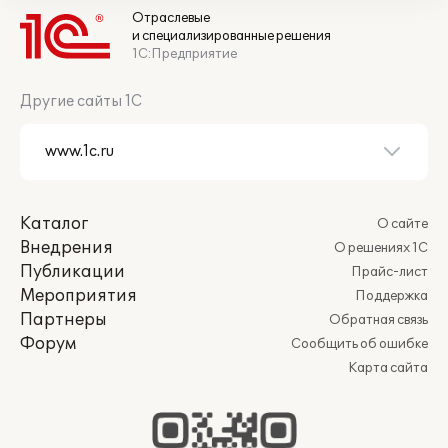
Отраслевые
и специализированные решения
1С:Предприятие
Другие сайты 1С
Каталог
О сайте
Внедрения
О решениях 1С
Публикации
Прайс-лист
Мероприятия
Поддержка
Партнеры
Обратная связь
Форум
Сообщить об ошибке
Карта сайта