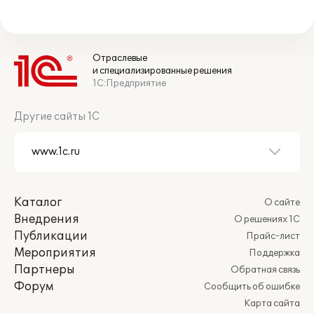
Отраслевые
и специализированные решения
1С:Предприятие
Другие сайты 1С
Каталог
О сайте
Внедрения
О решениях 1С
Публикации
Прайс-лист
Мероприятия
Поддержка
Партнеры
Обратная связь
Форум
Сообщить об ошибке
Карта сайта