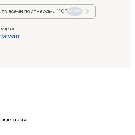
та всеми партнерами "1С"
575993
 задача
лопмент
а к данным.