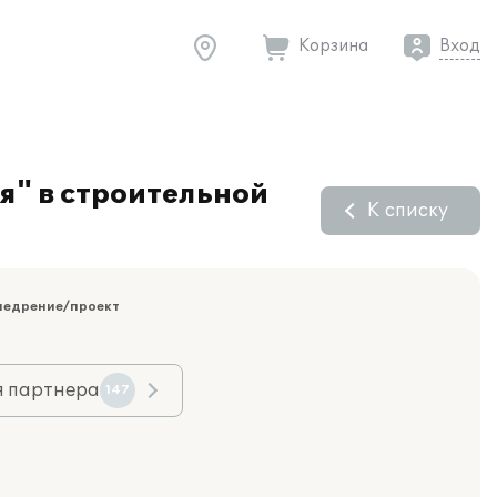
Корзина
Вход
я" в строительной
К списку
недрение/проект
я партнера
147