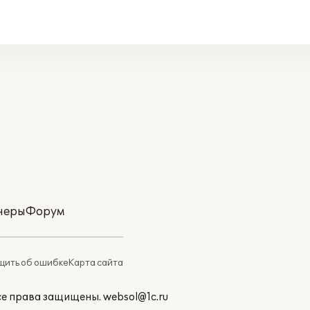
неры
Форум
ить об ошибке
Карта сайта
Все права защищены.
websol@1c.ru