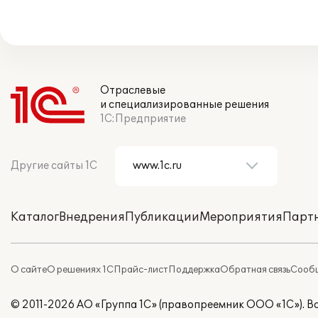
Отраслевые
и специализированные решения
1С:Предприятие
Другие сайты 1С
Каталог
Внедрения
Публикации
Мероприятия
Парт
О сайте
О решениях 1С
Прайс-лист
Поддержка
Обратная связь
Сообщ
© 2011-2026 АО «Группа 1С» (правопреемник ООО «1С»). 